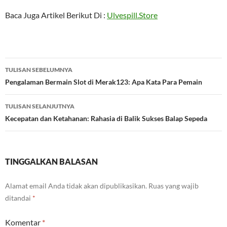
Baca Juga Artikel Berikut Di :
Ulvespill.Store
Navigasi
TULISAN SEBELUMNYA
Tulisan
Pengalaman Bermain Slot di Merak123: Apa Kata Para Pemain
TULISAN SELANJUTNYA
Kecepatan dan Ketahanan: Rahasia di Balik Sukses Balap Sepeda
TINGGALKAN BALASAN
Alamat email Anda tidak akan dipublikasikan.
Ruas yang wajib
ditandai
*
Komentar
*