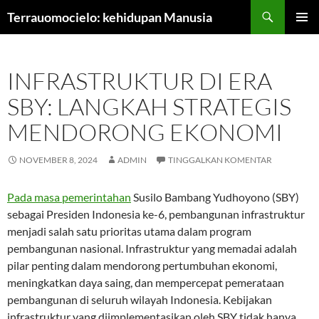
Langsung
Terrauomocielo: kehidupan Manusia
ke
MENU
isi
UTAMA
INFRASTRUKTUR DI ERA
SBY: LANGKAH STRATEGIS
MENDORONG EKONOMI
NOVEMBER 8, 2024
ADMIN
TINGGALKAN KOMENTAR
Pada masa pemerintahan
Susilo Bambang Yudhoyono (SBY)
sebagai Presiden Indonesia ke-6, pembangunan infrastruktur
menjadi salah satu prioritas utama dalam program
pembangunan nasional. Infrastruktur yang memadai adalah
pilar penting dalam mendorong pertumbuhan ekonomi,
meningkatkan daya saing, dan mempercepat pemerataan
pembangunan di seluruh wilayah Indonesia. Kebijakan
infrastruktur yang diimplementasikan oleh SBY tidak hanya