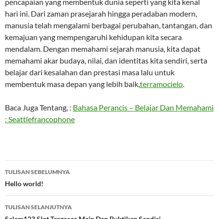
pencapaian yang membentuk dunia seperti yang kita kenal
hari ini. Dari zaman prasejarah hingga peradaban modern,
manusia telah mengalami berbagai perubahan, tantangan, dan
kemajuan yang mempengaruhi kehidupan kita secara
mendalam. Dengan memahami sejarah manusia, kita dapat
memahami akar budaya, nilai, dan identitas kita sendiri, serta
belajar dari kesalahan dan prestasi masa lalu untuk
membentuk masa depan yang lebih baik,
terramocielo
.
Baca Juga Tentang, :
Bahasa Perancis – Belajar Dan Memahami
: Seattlefrancophone
Navigasi
TULISAN SEBELUMNYA
Tulisan
Hello world!
TULISAN SELANJUTNYA
Salam123 Slot Tergacor Main Dan Buktikan Sendiri