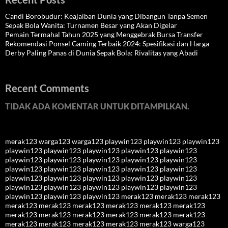
Candi Borobudur: Keajaiban Dunia yang Dibangun Tanpa Semen
Sepak Bola Wanita: Turnamen Besar yang Akan Digelar
Pemain Termahal Tahun 2025 yang Menggebrak Bursa Transfer
Rekomendasi Ponsel Gaming Terbaik 2024: Spesifikasi dan Harga
Derby Paling Panas di Dunia Sepak Bola: Rivalitas yang Abadi
Recent Comments
TIDAK ADA KOMENTAR UNTUK DITAMPILKAN.
merak123
warga123
warga123
playwin123
playwin123
playwin123
playwin123
playwin123
playwin123
playwin123
playwin123
playwin123
playwin123
playwin123
playwin123
playwin123
playwin123
playwin123
playwin123
playwin123
playwin123
playwin123
playwin123
playwin123
playwin123
playwin123
playwin123
playwin123
playwin123
playwin123
playwin123
playwin123
playwin123
playwin123
merak123
merak123
merak123
merak123
merak123
merak123
merak123
merak123
merak123
merak123
merak123
merak123
merak123
merak123
merak123
merak123
merak123
merak123
merak123
merak123
warga123