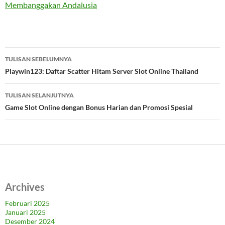
Membanggakan Andalusia
Navigasi
TULISAN SEBELUMNYA
Tulisan
Playwin123: Daftar Scatter Hitam Server Slot Online Thailand
TULISAN SELANJUTNYA
Game Slot Online dengan Bonus Harian dan Promosi Spesial
Archives
Februari 2025
Januari 2025
Desember 2024