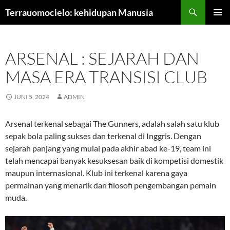
Langsung
Terrauomocielo: kehidupan Manusia
ke
MENU
isi
UTAMA
ARSENAL : SEJARAH DAN
MASA ERA TRANSISI CLUB
JUNI 5, 2024
ADMIN
Arsenal terkenal sebagai The Gunners, adalah salah satu klub
sepak bola paling sukses dan terkenal di Inggris. Dengan
sejarah panjang yang mulai pada akhir abad ke-19, team ini
telah mencapai banyak kesuksesan baik di kompetisi domestik
maupun internasional. Klub ini terkenal karena gaya
permainan yang menarik dan filosofi pengembangan pemain
muda.